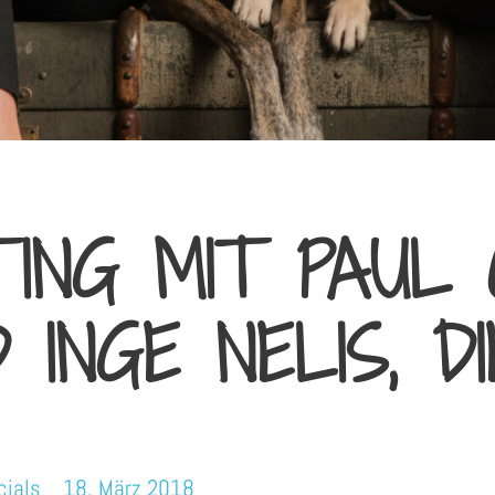
TING MIT PAUL 
 INGE NELIS, DIE
cials
18. März 2018