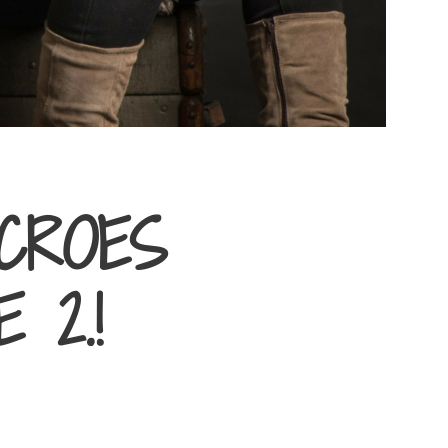
CROES
 2.!