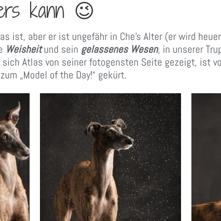
ers kann 😉
as ist, aber er ist ungefähr in Che’s Alter (er wird he
ne
Weisheit
und sein
gelassenes Wesen
, in unserer Tr
 sich Atlas von seiner fotogensten Seite gezeigt, ist v
um „Model of the Day!“ gekürt.