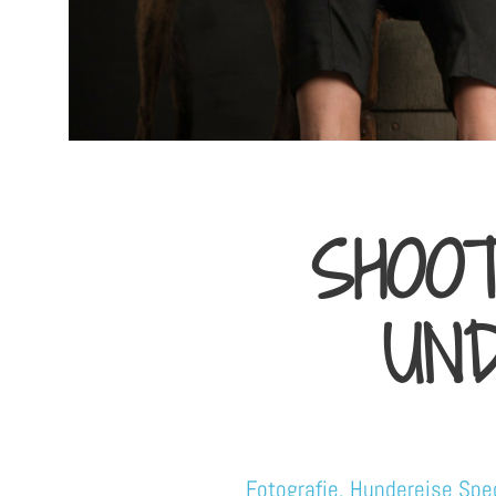
SHOO
UND
Fotografie
,
Hundereise Spe