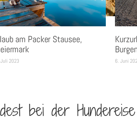
laub am Packer Stausee,
Kurzur
eiermark
Burgen
 Juli 2023
6. Juni 20
dest bei der Hundereise