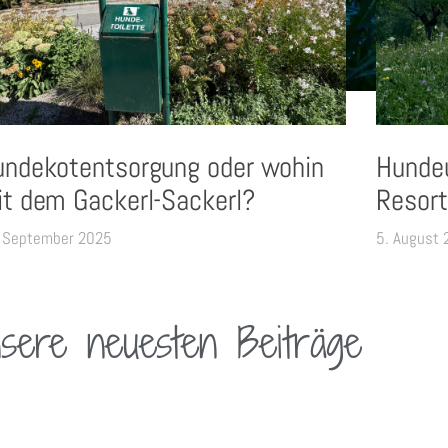
undekotentsorgung oder wohin
Hundeu
t dem Gackerl-Sackerl?
Resort
 September 2025
5. August
sere neuesten Beiträge