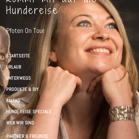
Hundereise
Pfoten On Tour
STARTSEITE
URLAUB
UNTERWEGS
PRODUKTE & DIY
ALLTAG
HUNDEREISE SPECIALS
WER WIR SIND
PARTNER & FREUNDE