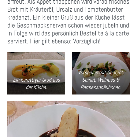
erfreut. Als Appetithäppchen wird vorab frisches
Brot mit Kräuteröl, Ursalz und Tomatenbutter
kredenzt. Ein kleiner Gruß aus der Küche lässt
die Geschmacksnerven schon wieder jubeln und
in Folge wird das persönlich Bestellte à la carte
serviert. Hier gilt ebenso: Vorzüglich!
Vorspeise mit Spargel,
Ein karottiger Gruß aus
Spinat, Walnuss &
der Küche.
Parmesanhäubchen.