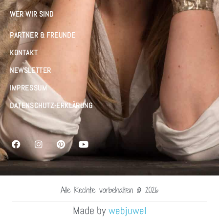
WER WIR SIND
PARTNER & FREUNDE
KONTAKT
NEWSLETTER
IMPRESSUM
DATENSCHUTZ-ERKLÄRUNG
Alle Rechte vorbehalten © 2026
Made by
webjuwel