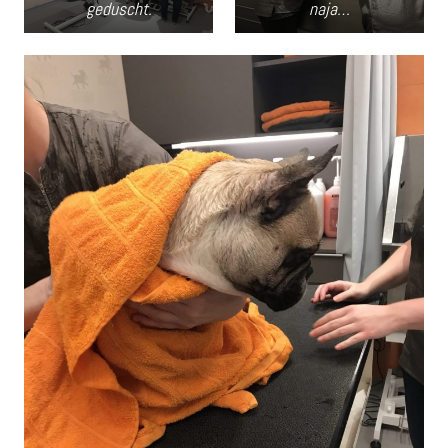
geduscht.
naja…