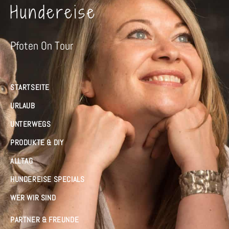
Hundereise
Pfoten On Tour
STARTSEITE
URLAUB
UNTERWEGS
PRODUKTE & DIY
ALLTAG
HUNDEREISE SPECIALS
WER WIR SIND
PARTNER & FREUNDE