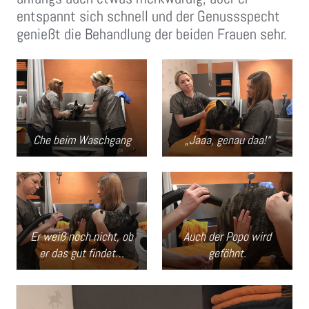
entspannt sich schnell und der Genussspecht
genießt die Behandlung der beiden Frauen sehr.
Che beim Waschgang
„Jaaa, genau daa!“
Er weiß noch nicht, ob
Auch der Popo wird
er das gut findet…
geföhnt.