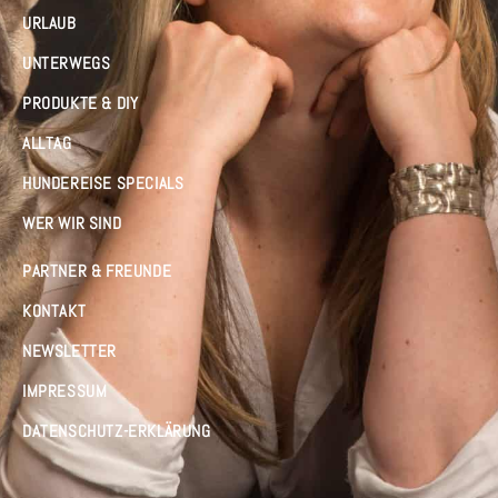
URLAUB
UNTERWEGS
PRODUKTE & DIY
ALLTAG
HUNDEREISE SPECIALS
WER WIR SIND
PARTNER & FREUNDE
KONTAKT
NEWSLETTER
IMPRESSUM
DATENSCHUTZ-ERKLÄRUNG