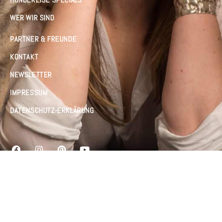
WER WIR SIND
PARTNER & FREUNDE
KONTAKT
NEWSLETTER
IMPRESSUM
DATENSCHUTZ-ERKLÄRUNG
Alle Rechte vorbehalten © 2026
Made by
webjuwel