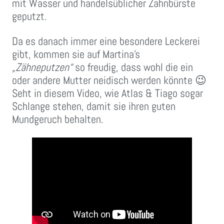
mit Wasser und handelsüblicher Zahnbürste
geputzt.
Da es danach immer eine besondere Leckerei
gibt, kommen sie auf Martina’s
„Zähneputzen“
so freudig, dass wohl die ein
oder andere Mutter neidisch werden könnte 😉
Seht in diesem Video, wie Atlas & Tiago sogar
Schlange stehen, damit sie ihren guten
Mundgeruch behalten.