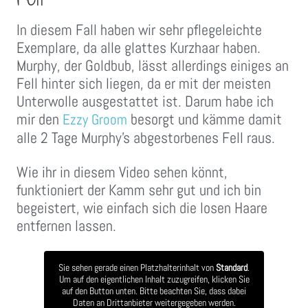
In diesem Fall haben wir sehr pflegeleichte
Exemplare, da alle glattes Kurzhaar haben.
Murphy, der Goldbub, lässt allerdings einiges an
Fell hinter sich liegen, da er mit der meisten
Unterwolle ausgestattet ist. Darum habe ich
mir den
besorgt und kämme damit
Ezzy Groom
alle 2 Tage Murphy’s abgestorbenes Fell raus.
Wie ihr in diesem Video sehen könnt,
funktioniert der Kamm sehr gut und ich bin
begeistert, wie einfach sich die losen Haare
entfernen lassen.
Sie sehen gerade einen Platzhalterinhalt von
Standard
.
Um auf den eigentlichen Inhalt zuzugreifen, klicken Sie
auf den Button unten. Bitte beachten Sie, dass dabei
Daten an Drittanbieter weitergegeben werden.