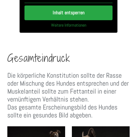
Inhalt entsperren
Weitere Informationen
Gesamteindruck
Die körperliche Konstitution sollte der Rasse
oder Mischung des Hundes entsprechen und der
Muskelanteil sollte zum Fettanteil in einer
vernünftigem Verhältnis stehen.
Das gesamte Erscheinungsbild des Hundes
sollte ein gesundes Bild abgeben.