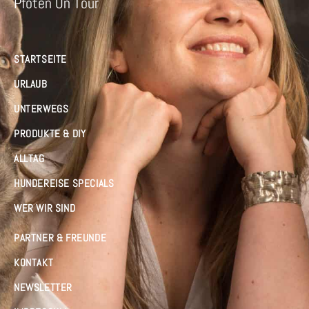
Pfoten On Tour
STARTSEITE
URLAUB
UNTERWEGS
PRODUKTE & DIY
ALLTAG
HUNDEREISE SPECIALS
WER WIR SIND
PARTNER & FREUNDE
KONTAKT
NEWSLETTER