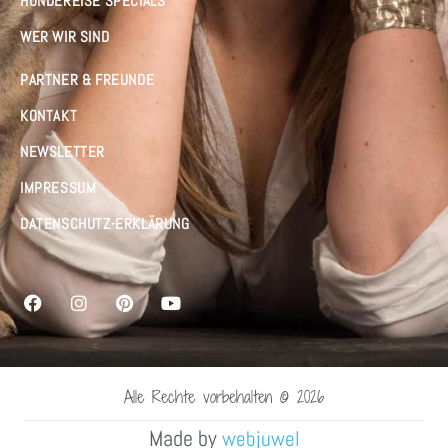
HUNDEREISE SPECIALS
WER WIR SIND
PARTNER & FREUNDE
KONTAKT
NEWSLETTER
IMPRESSUM
DATENSCHUTZ-ERKLÄRUNG
Alle Rechte vorbehalten © 2026
Made by
webjuwel