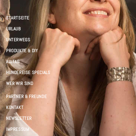
STARTSEITE
URLAUB
UNTERWEGS
PRODUKTE & DIY
ALLTAG
HUNDEREISE SPECIALS
WER WIR SIND
PARTNER & FREUNDE
KONTAKT
NEWSLETTER
IMPRESSUM