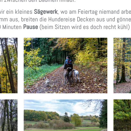
r ein kleines
Sägewerk
, wo am Feiertag niemand arbe
m aus, breiten die Hundereise Decken aus und gönne
0 Minuten
Pause
(beim Sitzen wird es doch recht kühl)