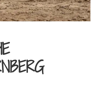
HE
RNBERG