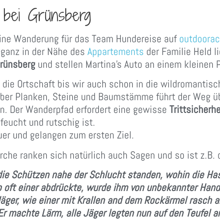
 bei Grünsberg
eine Wanderung für das Team Hundereise auf
outdoorac
 ganz in der Nähe des
Appartements
der Familie Held li
rünsberg
und stellen Martina’s Auto an einem kleinen P
h die Ortschaft bis wir auch schon in die wildromantis
ber Planken, Steine und Baumstämme führt der Weg üb
n. Der Wanderpfad erfordert eine gewisse
Trittsicherhe
feucht und rutschig ist.
er und gelangen zum ersten Ziel.
che ranken sich natürlich auch Sagen und so ist z.B. 
die Schützen nahe der Schlucht standen, wohin die Has
o oft einer abdrückte, wurde ihm von unbekannter Hand
äger, wie einer mit Krallen and dem Rockärmel rasch 
r machte Lärm, alle Jäger legten nun auf den Teufel an