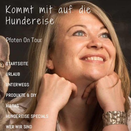
Kommt mit auf die
Hundereise
Pfoten On Tour
STARTSEITE
URLAUB
UNTERWEGS
PRODUKTE & DIY
ALLTAG
HUNDEREISE SPECIALS
WER WIR SIND