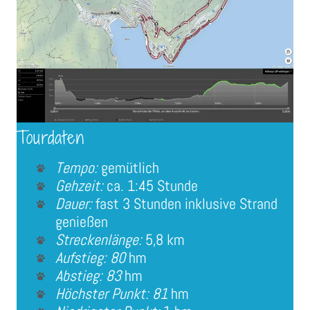
Tourdaten
Tempo:
gemütlich
Gehzeit:
ca. 1:45 Stunde
Dauer:
fast 3 Stunden inklusive Strand
genießen
Streckenlänge:
5,8 km
Aufstieg: 80
hm
Abstieg: 83
hm
Höchster Punkt: 81
hm