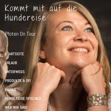
Kommt mit auf die
Hundereise
Pfoten On Tour
STARTSEITE
URLAUB
UNTERWEGS
PRODUKTE & DIY
ALLTAG
HUNDEREISE SPECIALS
WER WIR SIND