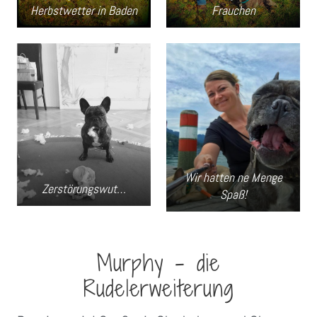
Herbstwetter in Baden
Frauchen
Wir hatten ne Menge
Zerstörungswut…
Spaß!
Murphy – die
Rudelerweiterung