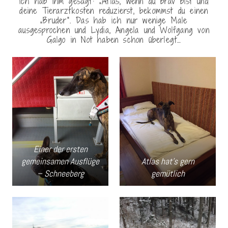
Ich hab ihm gesagt: „Atlas, wenn du brav bist und
deine Tierarztkosten reduzierst, bekommst du einen
„Bruder“. Das hab ich nur wenige Male
ausgesprochen und Lydia, Angela und Wolfgang von
Galgo in Not haben schon überlegt…
Einer der ersten
gemeinsamen Ausflüge
Atlas hat’s gern
– Schneeberg
gemütlich