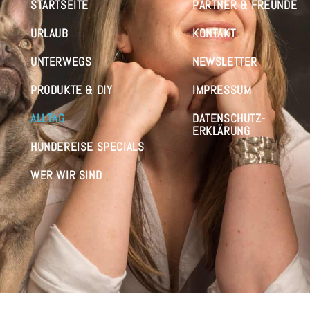
STARTSEITE
PARTNER & FREUNDE
URLAUB
KONTAKT
UNTERWEGS
NEWSLETTER
PRODUKTE & DIY
IMPRESSUM
ALLTAG
DATENSCHUTZ-
ERKLÄRUNG
HUNDEREISE SPECIALS
WER WIR SIND