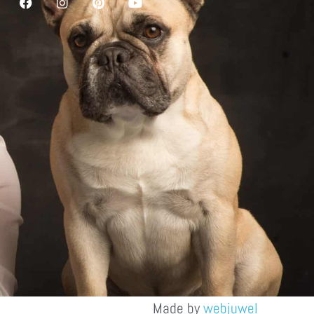
Made by
webjuwel