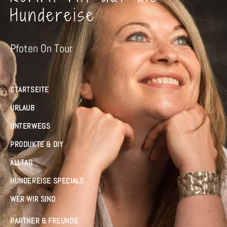
Hundereise
Pfoten On Tour
STARTSEITE
URLAUB
UNTERWEGS
PRODUKTE & DIY
ALLTAG
HUNDEREISE SPECIALS
WER WIR SIND
PARTNER & FREUNDE