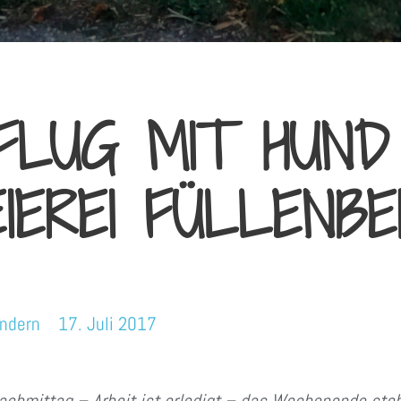
FLUG MIT HUND
IEREI FÜLLENB
ndern
17. Juli 2017
achmittag – Arbeit ist erledigt – das Wochenende steh