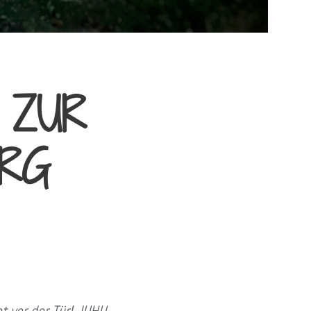
 ZUR
ERG
t vor der Tür! JUHU