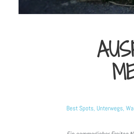
AUS
ME
Best Spots
,
Unterwegs
,
Wa
Ein sommerlicher Freitag N