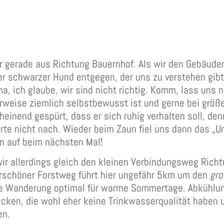
ir gerade aus Richtung Bauernhof. Als wir den Gebäu
ßer schwarzer Hund entgegen, der uns zu verstehen gibt,
a, ich glaube, wir sind nicht richtig. Komm, lass un
erweise ziemlich selbstbewusst ist und gerne bei grö
einend gespürt, dass er sich ruhig verhalten soll, den
e nicht nach. Wieder beim Zaun fiel uns dann das „Un
n auf beim nächsten Mal!
ir allerdings gleich den kleinen Verbindungsweg Rich
erschöner Forstweg führt hier ungefähr 5km um den
gro
die Wanderung optimal für warme Sommertage. Abkühlun
cken, die wohl eher keine Trinkwasserqualität haben 
en.